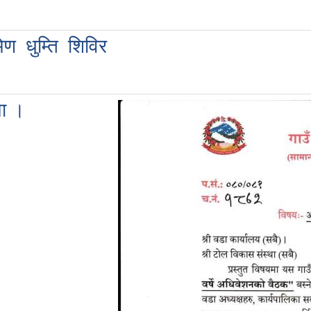
िण धुम्ति शिविर
मा ।