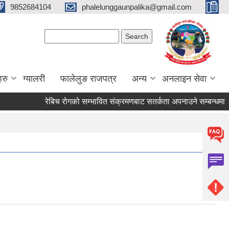
9852684104
phalelunggaunpalika@gmail.com
Search form
Search
हरु
ग्यालरी
फालेलुङ राजपत्र
अन्य
अनलाइन सेवा
रेबिच रोगको सम्भावित संक्रमणबाट सतर्कता अपनाउने सम्बन्धमा ।