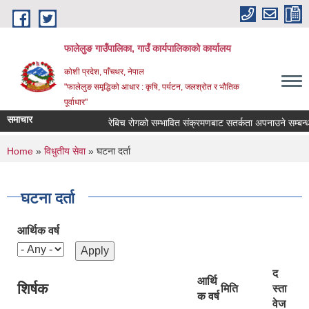
Skip to main content
फालेलुङ गाउँपालिका, गाउँ कार्यपालिकाको कार्यालय
कोशी प्रदेश, पाँचथर, नेपाल
"फालेलुङ समृद्धिको आधार : कृषि, पर्यटन, जलश्रोत र भौतिक
पूर्वाधार"
समाचार
रेबिच रोगको सम्भावित संक्रमणबाट सतर्कता अपनाउने सम्बन्ध
You are here
Home
»
विधुतीय सेवा
» घटना दर्ता
घटना दर्ता
आर्थिक वर्ष
द
आर्थि
शिर्षक
मिति
स्ता
क वर्ष
वेज