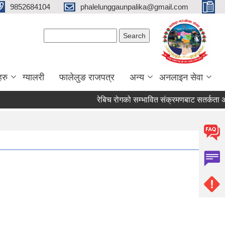
9852684104
phalelunggaunpalika@gmail.com
Search form
Search
हरु
ग्यालरी
फालेलुङ राजपत्र
अन्य
अनलाइन सेवा
रेबिच रोगको सम्भावित संक्रमणबाट सतर्कता अपन