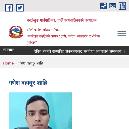
Skip to main content
फालेलुङ गाउँपालिका, गाउँ कार्यपालिकाको कार्यालय
कोशी प्रदेश, पाँचथर, नेपाल
"फालेलुङ समृद्धिको आधार : कृषि, पर्यटन, जलश्रोत र भौतिक
पूर्वाधार"
समाचार
रेबिच रोगको सम्भावित संक्रमणबाट सतर्कता अपनाउने सम्बन्धमा ।
You are here
Home
» गण‍ेश बहादुर शाहि
गण‍ेश बहादुर शाहि