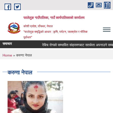
Skip to main content
फालेलुङ गाउँपालिका, गाउँ कार्यपालिकाको कार्यालय
कोशी प्रदेश, पाँचथर, नेपाल
"फालेलुङ समृद्धिको आधार : कृषि, पर्यटन, जलश्रोत र भौतिक
पूर्वाधार"
समाचार
रेबिच रोगको सम्भावित संक्रमणबाट सतर्कता अपनाउने सम्बन्
You are here
Home
» करुणा नेपाल
करुणा नेपाल