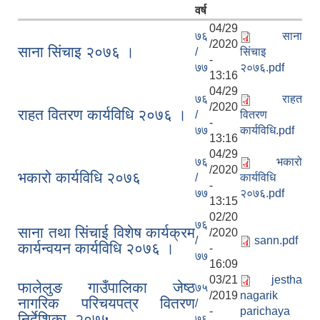
वर्ष
04/29
७६
साना
/2020
साना सिंचाइ २०७६ ।
/
सिंचाइ
-
७७
२०७६.pdf
13:16
04/29
७६
राहत
/2020
राहत वितरण कार्यविधि २०७६ ।
/
वितरण
-
७७
कार्यविधि.pdf
13:16
04/29
७६
भकारो
/2020
भकारो कार्यविधि २०७६
/
कार्यविधि
-
७७
२०७६.pdf
13:15
02/20
७६
साना तथा सि‌ंचाई विशेष कार्यक्रम
/2020
/
sann.pdf
कार्यन्वयन कार्यविधि २०७६ ।
-
७७
16:09
03/21
jestha
फालेलुङ गाउँपालिका जेष्ठ
७५
/2019
nagarik
नागरिक परिचयपत्र वितरण
/
-
parichaya
निर्देशिका, २०७५
७६