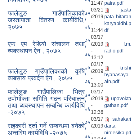
11:47
patra.pdf
03/21
jasta
फालेलुङ गाउँपालिकाको
७५
/2019
pata bitaran
जस्तापाता वितरण कार्यविधि,
/
-
karyabidhi.p
२०७५
७६
11:44
df
03/17
७५
एफ एम रेडियो संचालन तथा
/2019
f.m,
/
व्यबस्थापन ऐन , २०७५
-
radio.pdf
७६
13:12
फालेलुङ गाउँपालिका पर्यटन प्रवर्द्वन सिफारिस कार्यदल अध्ययन तथा सुझाव प्रतिवेदन, २०७९
03/17
७५
krishi
फालेलुङ गाउँपालिकाको कृषि
/2019
/
byabasaya
व्यबसाय प्रवर्दन ऐन , २०७५
-
७६
ain.pdf
13:00
फालेलुङ गाउँपालिका भित्र
03/17
७५
उपोभोक्ता समिति गठन परिचालन
/2019
upavokta
/
तथा व्यवस्थापन सम्बन्धि कार्यविधि
-
gathan.pdf
७६
-२०७५
12:36
03/17
sahakari
७५
सहकारी दर्ता गर्ने सम्बन्धमा बनेको
/2019
darta
/
अन्तरिम कार्यविधि -२०७५
-
nirdesika.pd
७६