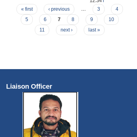
12:34
f
Pages
« first
‹ previous
…
3
4
5
6
7
8
9
10
11
next ›
last »
Liaison Officer